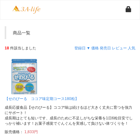
商品一覧
18
件該当しました
登録日 ▼
価格
発売日
レビュー
人気
【せのびーる ココア味定期コース180粒】
成長応援食品【せのびーる】ココア味は続けるほど大きく丈夫に育つを強力
にサポート！
成長期はとても短いです、成長のために不足しがちな栄養を1日6粒目安でし
っかり補います！お菓子感覚でぐんぐんを実感して負けない体づくりを！
販売価格：
1,833円