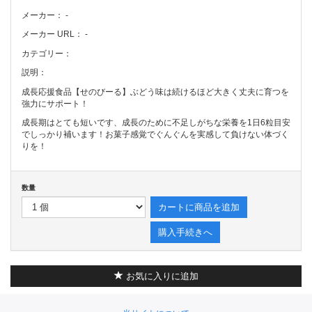
メーカー：
-
メーカー URL：
-
カテゴリー：
説明：
成長応援食品【せのびーる】ぶどう味は続けるほど大きく丈夫に育つを
強力にサポート！
成長期はとても短いです、成長のために不足しがちな栄養を1日6粒目安
でしっかり補います！お菓子感覚でぐんぐんを実感して負けない体づく
りを！
数量
カートに商品を追加
購入手続きへ
お気に入りに追加