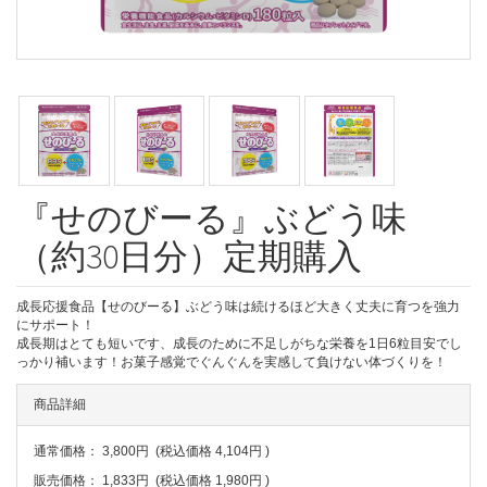
『せのびーる』ぶどう味
（約30日分）定期購入
成長応援食品【せのびーる】ぶどう味は続けるほど大きく丈夫に育つを強力
にサポート！
成長期はとても短いです、成長のために不足しがちな栄養を1日6粒目安でし
っかり補います！お菓子感覚でぐんぐんを実感して負けない体づくりを！
商品詳細
通常価格：
3,800円
(税込価格
4,104円
)
販売価格：
1,833円
(税込価格
1,980円
)