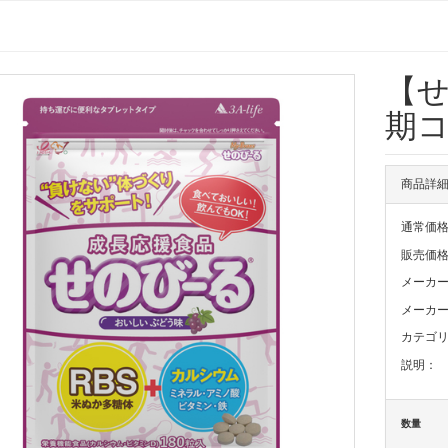
【
期コ
商品詳
通常価
販売価
メーカ
メーカー
カテゴ
説明：
数量