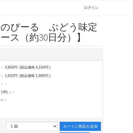
ログイン
せのびーる ぶどう味定
ース（約30日分）】
細
格：
3,800円
(税込価格
4,104円
)
格：
1,833円
(税込価格
1,980円
)
ー：
-
 URL：
-
リー：
カートに商品を追加