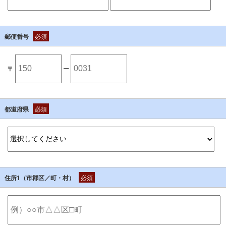
郵便番号
必須
〒
ー
都道府県
必須
住所1（市郡区／町・村）
必須